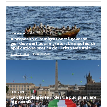
APPROFONDIMENTI
A proposito di remigrazione: il governo
giuridico dei flussi migratori. Una ipotesi di
applicazione pratica del Diritto Naturale
di Carlo Testa
14 Luglio 2026
EDITORIALI
La classe dirigente di destra può guardare
ai giovani?