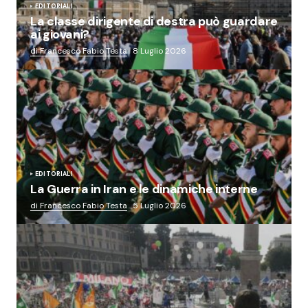
EDITORIALI
La classe dirigente di destra può guardare
ai giovani?
di Francesco Fabio Testa
8 Luglio 2026
EDITORIALI
La Guerra in Iran e le dinamiche interne
di Francesco Fabio Testa
5 Luglio 2026