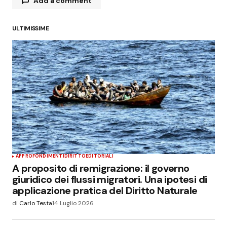
Add a comment
ULTIMISSIME
Il tuo indirizzo email non sarà pubblicato.
I campi
obbligatori sono contrassegnati
*
Commenta
*
Your Name
*
APPROFONDIMENTI
DIRITTO
EDITORIALI
A proposito di remigrazione: il governo
Your E-mail
*
giuridico dei flussi migratori. Una ipotesi di
applicazione pratica del Diritto Naturale
Salva il mio nome, email e sito web in questo
di
Carlo Testa
14 Luglio 2026
browser per la prossima volta che commento.