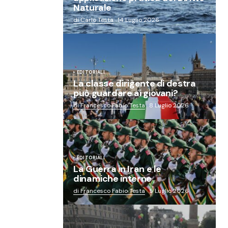
Naturale
di Carlo Testa
14 Luglio 2026
EDITORIALI
La classe dirigente di destra
può guardare ai giovani?
di Francesco Fabio Testa
8 Luglio 2026
EDITORIALI
La Guerra in Iran e le
dinamiche interne
di Francesco Fabio Testa
5 Luglio 2026