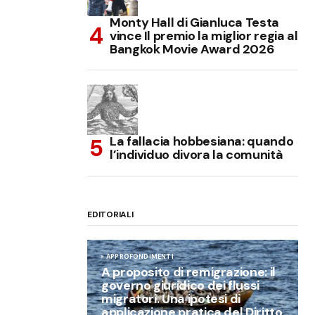
Monty Hall di Gianluca Testa
vince Il premio la miglior regia al
Bangkok Movie Award 2026
La fallacia hobbesiana: quando
l’individuo divora la comunità
EDITORIALI
APPROFONDIMENTI
A proposito di remigrazione: il
governo giuridico dei flussi
migratori. Una ipotesi di
applicazione pratica del Diritto