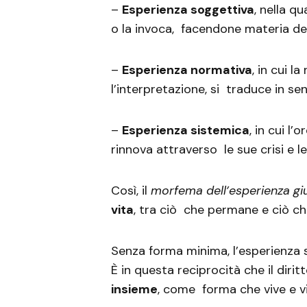
–
Esperienza soggettiva
, nella qu
o la invoca, facendone materia del
–
Esperienza normativa
, in cui l
l’interpretazione, si traduce in se
–
Esperienza sistemica
, in cui l
rinnova attraverso le sue crisi e l
Così, il
morfema dell’esperienza gi
vita
, tra ciò che permane e ciò c
Senza forma minima, l’esperienza s
È in questa reciprocità che il diri
insieme
, come forma che vive e v