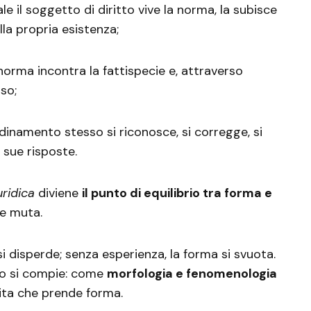
ale il soggetto di diritto vive la norma, la subisce
la propria esistenza;
a norma incontra la fattispecie e, attraverso
nso;
’ordinamento stesso si riconosce, si corregge, si
e sue risposte.
uridica
diviene
il punto di equilibrio tra forma e
he muta.
i disperde; senza esperienza, la forma si svuota.
tto si compie: come
morfologia e fenomenologia
ita che prende forma.