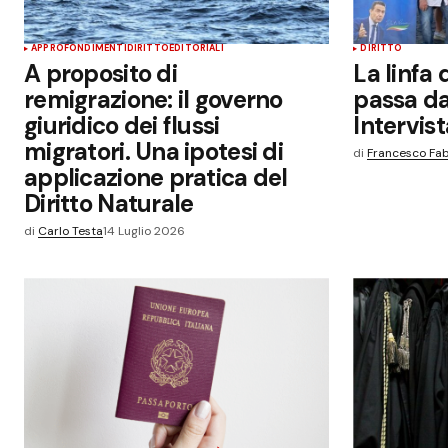
APPROFONDIMENTI
DIRITTO
EDITORIALI
DIRITTO
Your Name
*
A proposito di
La linfa
remigrazione: il governo
passa da
Salva il mio nome, email e sito we
giuridico dei flussi
Intervis
questo browser per la prossima v
che commento.
migratori. Una ipotesi di
di
Francesco Fab
applicazione pratica del
Diritto Naturale
Invia commento
di
Carlo Testa
14 Luglio 2026