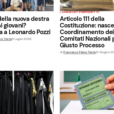
COMUNICATI STAMPA
DIRITTO
Your E-mail
*
 della nuova destra
Articolo 111 della
i giovani?
Costituzione: nasce 
b in
ta a Leonardo Pozzi
Coordinamento dei
olta
Comitati Nazionali p
io Testa
9 Luglio 2026
Giusto Processo
di
Francesco Fabio Testa
12 Giugno 2