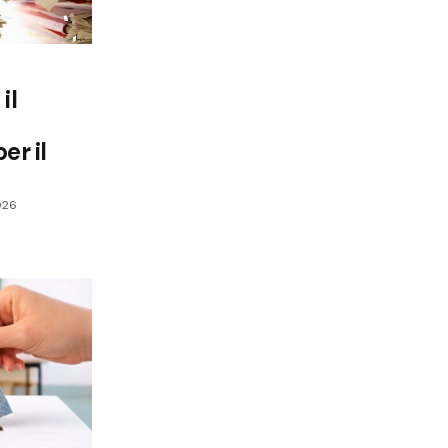
il
er il
026