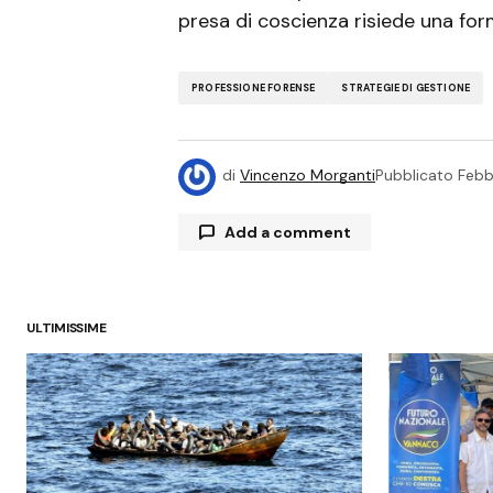
presa di coscienza risiede una form
PROFESSIONE FORENSE
STRATEGIE DI GESTIONE
di
Vincenzo Morganti
Pubblicato
Febb
Add a comment
ULTIMISSIME
Il tuo indirizzo email non sarà pubb
*
Commenta
*