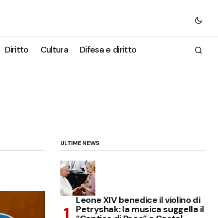
Diritto
Cultura
Difesa e diritto
ULTIME NEWS
Leone XIV benedice il violino di
Petryshak: la musica suggella il