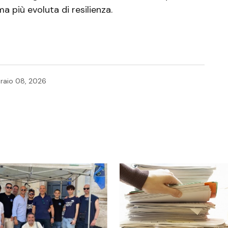
a più evoluta di resilienza.
raio 08, 2026
licato.
I campi obbligatori sono contrassegnati