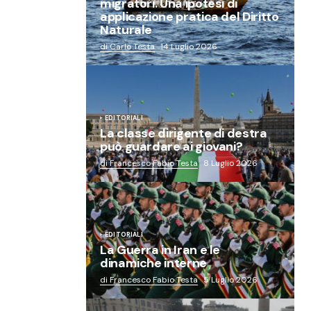
migratori. Una ipotesi di
applicazione pratica del Diritto
Naturale
di Carlo Testa
14 Luglio 2026
EDITORIALI
La classe dirigente di destra
può guardare ai giovani?
di Francesco Fabio Testa
8 Luglio 2026
EDITORIALI
La Guerra in Iran e le
dinamiche interne
di Francesco Fabio Testa
5 Luglio 2026