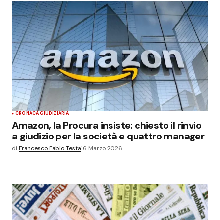
Il tuo indirizzo email non sarà pubblicato.
I campi
obbligatori sono contrassegnati
*
Commenta
*
Your Name
*
CRONACA GIUDIZIARIA
Amazon, la Procura insiste: chiesto il rinvio
Your E-mail
*
a giudizio per la società e quattro manager
di
Francesco Fabio Testa
16 Marzo 2026
Salva il mio nome, email e sito web in questo
browser per la prossima volta che commento.
Invia commento