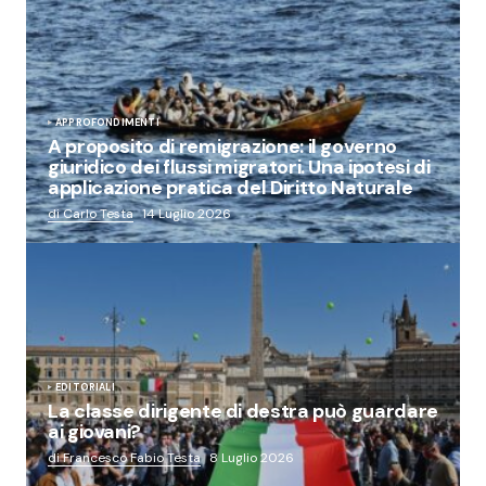
APPROFONDIMENTI
A proposito di remigrazione: il governo
giuridico dei flussi migratori. Una ipotesi di
applicazione pratica del Diritto Naturale
di Carlo Testa
14 Luglio 2026
EDITORIALI
La classe dirigente di destra può guardare
ai giovani?
di Francesco Fabio Testa
8 Luglio 2026